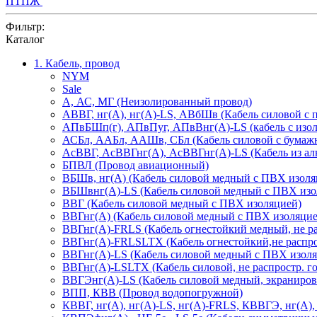
ПТПЖ
Фильтр:
Каталог
1. Кабель, провод
NYM
Sale
А, АС, МГ (Неизолированный провод)
АВВГ, нг(А), нг(А)-LS, АВбШв (Кабель силовой с
АПвБШп(г), АПвПуг, АПвВнг(А)-LS (кабель с изол
АСБл, ААБл, ААШв, СБл (Кабель силовой с бумаж
АсВВГ, АсВВГнг(А), АсВВГнг(А)-LS (Кабель из ал
БПВЛ (Провод авиационный)
ВБШв, нг(А) (Кабель силовой медный с ПВХ изоля
ВБШвнг(А)-LS (Кабель силовой медный с ПВХ изол
ВВГ (Кабель силовой медный с ПВХ изоляцией)
ВВГнг(А) (Кабель силовой медный с ПВХ изоляцие
ВВГнг(А)-FRLS (Кабель огнестойкий медный, не ра
ВВГнг(А)-FRLSLTX (Кабель огнестойкий,не распрост
ВВГнг(А)-LS (Кабель силовой медный с ПВХ изоля
ВВГнг(А)-LSLTX (Кабель силовой, не распростр. го
ВВГЭнг(А)-LS (Кабель силовой медный, экраниров.
ВПП, КВВ (Провод водопогружной)
КВВГ, нг(А), нг(А)-LS, нг(А)-FRLS, КВВГЭ, нг(А)