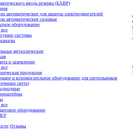
матического ввода резерва (БАВР)
ания
и автоматические для защиты электродвигателей
ли автоматические силовые
ьтное оборудование
 все
есущие системы
 каналы
льные металлические
кав
ита и заземление
 все
хническая продукция
щие и вспомогательное оборудование для светильников
очники света)
тодиодные
ронштейны
ры
 все
щитовое оборудование
НКУ
ости
Отзывы