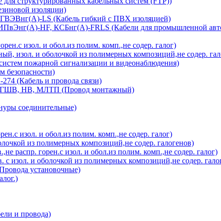
 для структурированных кабельных систем (FTP))
езиновой изоляции)
ГВЭВнг(А)-LS (Кабель гибкий с ПВХ изоляцией)
ПвЭнг(А)-HF, КСБнг(А)-FRLS (Кабели для промышленной авт
ен.с изол. и обол.из полим. комп.,не содер. галог)
й, изол. и оболочкой из полимерных композиций,не содер. гал
 систем пожарной сигнализации и видеонаблюдения)
м безопасности)
 (Кабель и провода связи)
ШВ, НВ, МЛТП (Провод монтажный)
уры соединительные)
ен.с изол. и обол.из полим. комп.,не содер. галог)
олочкой из полимерных композиций,не содер. галогенов)
е распр. горен.с изол. и обол.из полим. комп.,не содер. галог)
 с изол. и оболочкой из полимерных композиций,не содер. гало
Провода установочные)
лог.)
ли и провода)