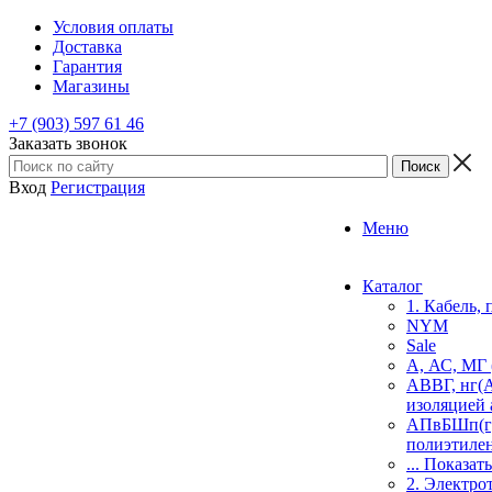
Условия оплаты
Доставка
Гарантия
Магазины
+7 (903) 597 61 46
Заказать звонок
Вход
Регистрация
Меню
Каталог
1. Кабель,
NYM
Sale
А, АС, МГ
АВВГ, нг(А
изоляцией
АПвБШп(г),
полиэтилен
... Показать
2. Электро