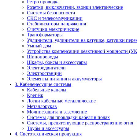
Ретро проводка
Розетки, выключатели, звонки электрические
Системы безопасности
СКС и телекоммуникации
Стабилизаторы напряжения
Счетчики электрические
Трансформаторы
Удлинители, удлинители на катушке, катушки пер
Умный дом
Устройства компенсации реактивной мощности (У
Шинопроводы
Шкафы, боксы и аксессуары
Электродвигатели
Электростанции
Элементы питания и аккумуляторы
3. Кабеленесущие системы
Кабельные каналы
Крепёж
Лотки кабельные металлические
Металлорукав
Молниезащита и заземление
Системы для прокладки кабеля в полах
Системы, препятствующие распространению огня
Трубы и аксессуары
4. Светотехническая продукция