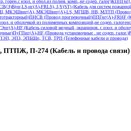
горен.с изол. и обол.из полим. комп.,не содер. галог)
КППГнг(А
В(Э)В(нг,LS,нг(А)-FRLS), J-Y(ST) (Кабель для систем пожарно
 МКЭШвнг(А), МКЭШвнг(А)-LS, МГШВ, НВ, МЛТП (Провод
тотракторный)
ПНСВ (Провод прогревочный)
ППГнг(А)-FRHF (Каб
зол. и оболочкой из полимерных композиций,не содер. галогено
Энг(А)-HF (Кабель силовой медный ,экраниров. с изол. и оболо
очные)
ПуГПнг(A)-HF (Провода установочные . не содер. галог.)
Р
ЭП, ЭПЗ, ЭПБШп, ТСВ, ТРП (Телефонные кабели и провода)
ТПЖ, П-274 (Кабель и провода связи)