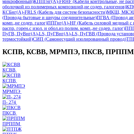
микрофонный)
КППГнг(А)-FRHF (Кабели контрольные, не распр. 
оболочкой из полимерных композиций,не содер. галогенов)
КПС
КСБнг(А)-FRLS (Кабель для систем безопасности)
МКШ, МКЭШ,
(Провода бытовые и шнуры соединительные)
ПГВА (Провод ав
комп.,не содер. галог)
ППГнг(А)-HF (Кабель силовой медный с и
распр. горен.с изол. и обол.из полим. комп.,не содер. галог)
ППГ
ПуГВ, ПуВнг(А)-LS, ПуГВнг(А)-LS, ПуГВВ (Провода установ
термостойкий)
СИП (Самонесущий изолированный провод)
ТПП
КСПВ, КСВВ, МРМПЭ, ПКСВ, ПРППМ, П
КСВВ
КСПВ
МРМПЭ
П- 274
ПКСВ
ПРППМ