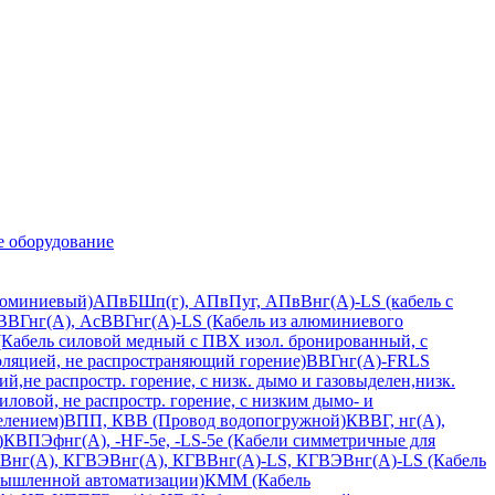
е оборудование
люминиевый)
АПвБШп(г), АПвПуг, АПвВнг(А)-LS (кабель с
ВВГнг(А), АсВВГнг(А)-LS (Кабель из алюминиевого
Кабель силовой медный с ПВХ изол. бронированный, с
ляцией, не распространяющий горение)
ВВГнг(А)-FRLS
,не распростр. горение, с низк. дымо и газовыделен,низк.
ловой, не распростр. горение, с низким дымо- и
елением)
ВПП, КВВ (Провод водопогружной)
КВВГ, нг(А),
)
КВПЭфнг(А), -HF-5e, -LS-5е (Кабели симметричные для
Внг(А), КГВЭВнг(А), КГВВнг(А)-LS, КГВЭВнг(А)-LS (Кабель
ышленной автоматизации)
КММ (Кабель