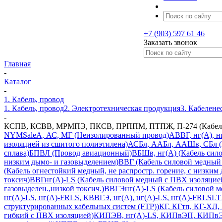
+7 (903) 597 61 46
Заказать звонок
Главная
-
Каталог
-
1. Кабель, провод
1. Кабель, провод
2. Электротехническая продукция
3. Кабелен
-
КСПВ, КСВВ, МРМПЭ, ПКСВ, ПРППМ, ПТПЖ, П-274 (Кабель 
NYM
Sale
А, АС, МГ (Неизолированный провод)
АВВГ, нг(А), 
изоляцией из сшитого полиэтилена)
АСБл, ААБл, ААШв, СБл (К
сплава)
БПВЛ (Провод авиационный)
ВБШв, нг(А) (Кабель сил
низким дымо- и газовыделением)
ВВГ (Кабель силовой медный
(Кабель огнестойкий медный, не распростр. горение, с низким
токсич)
ВВГнг(А)-LS (Кабель силовой медный с ПВХ изоляцией
газовыделен.,низкой токсич.)
ВВГЭнг(А)-LS (Кабель силовой ме
нг(А)-LS, нг(А)-FRLS, КВВГЭ, нг(А), нг(А)-LS, нг(А)-FRLSL
структурированных кабельных систем (FTP))
КГ, КГтп, КГ-ХЛ,
гибкий с ПВХ изоляцией)
КИПЭВ, нг(А)-LS, КИПвЭП, КИПвЭВ