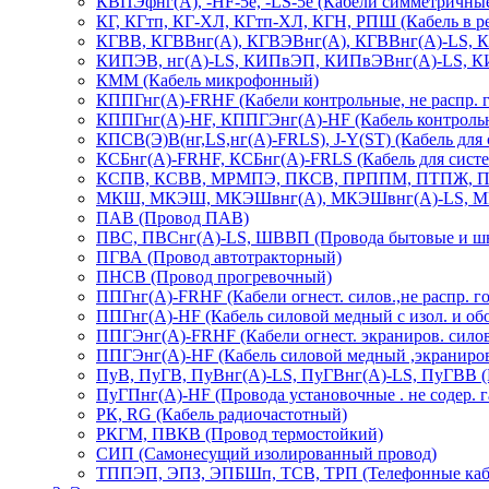
КВПЭфнг(А), -HF-5e, -LS-5е (Кабели симметричные
КГ, КГтп, КГ-ХЛ, КГтп-ХЛ, КГН, РПШ (Кабель в р
КГВВ, КГВВнг(А), КГВЭВнг(А), КГВВнг(А)-LS, К
КИПЭВ, нг(А)-LS, КИПвЭП, КИПвЭВнг(А)-LS, КИ
КММ (Кабель микрофонный)
КППГнг(А)-FRHF (Кабели контрольные, не распр. гор
КППГнг(А)-HF, КППГЭнг(А)-HF (Кабель контрольны
КПСВ(Э)В(нг,LS,нг(А)-FRLS), J-Y(ST) (Кабель для
КСБнг(А)-FRHF, КСБнг(А)-FRLS (Кабель для систе
КСПВ, КСВВ, МРМПЭ, ПКСВ, ПРППМ, ПТПЖ, П-274
МКШ, МКЭШ, МКЭШвнг(А), МКЭШвнг(А)-LS, МГ
ПАВ (Провод ПАВ)
ПВС, ПВСнг(А)-LS, ШВВП (Провода бытовые и шн
ПГВА (Провод автотракторный)
ПНСВ (Провод прогревочный)
ППГнг(А)-FRHF (Кабели огнест. силов.,не распр. гор
ППГнг(А)-HF (Кабель силовой медный с изол. и об
ППГЭнг(А)-FRHF (Кабели огнест. экраниров. силов.,н
ППГЭнг(А)-HF (Кабель силовой медный ,экраниров.
ПуВ, ПуГВ, ПуВнг(А)-LS, ПуГВнг(А)-LS, ПуГВВ (
ПуГПнг(A)-HF (Провода установочные . не содер. га
РК, RG (Кабель радиочастотный)
РКГМ, ПВКВ (Провод термостойкий)
СИП (Самонесущий изолированный провод)
ТППЭП, ЭПЗ, ЭПБШп, ТСВ, ТРП (Телефонные кабе