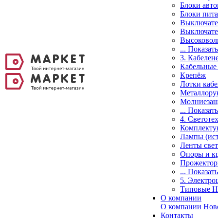
Блоки авто
Блоки пит
Выключател
Выключате
Высоковол
... Показать
3. Кабелен
Кабельные
Крепёж
Лотки кабе
Металлору
Молниезащ
... Показать
4. Светоте
Комплектую
Лампы (ист
Ленты све
Опоры и к
Прожекто
... Показать
5. Электро
Типовые 
О компании
О компании
Нов
Контакты