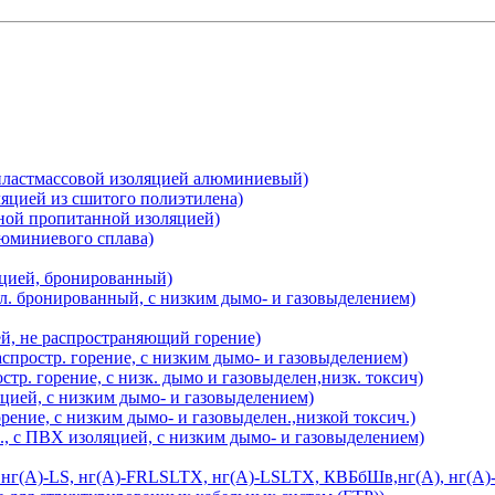
 пластмассовой изоляцией алюминиевый)
яцией из сшитого полиэтилена)
ной пропитанной изоляцией)
юминиевого сплава)
цией, бронированный)
. бронированный, с низким дымо- и газовыделением)
й, не распространяющий горение)
спростр. горение, с низким дымо- и газовыделением)
р. горение, с низк. дымо и газовыделен,низк. токсич)
цией, с низким дымо- и газовыделением)
рение, с низким дымо- и газовыделен.,низкой токсич.)
, с ПВХ изоляцией, с низким дымо- и газовыделением)
, нг(А)-LS, нг(А)-FRLSLTX, нг(А)-LSLTX, КВБбШв,нг(А), нг(А)