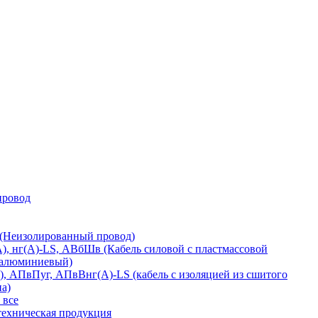
 провод
 (Неизолированный провод)
), нг(А)-LS, АВбШв (Кабель силовой с пластмассовой
 алюминиевый)
 АПвПуг, АПвВнг(А)-LS (кабель с изоляцией из сшитого
а)
 все
техническая продукция