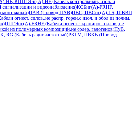
)-HF, КППГЭнг(А)-HF (Кабель контрольный, изол. и
й сигнализации и видеонаблюдения)
КСБнг(А)-FRHF,
 монтажный)
ПАВ (Провод ПАВ)
ПВС, ПВСнг(А)-LS, ШВВП
ели огнест. силов.,не распр. горен.с изол. и обол.из полим.
в)
ППГЭнг(А)-FRHF (Кабели огнест. экраниров. силов.,не
чкой из полимерных композиций,не содер. галогенов)
ПуВ,
К, RG (Кабель радиочастотный)
РКГМ, ПВКВ (Провод