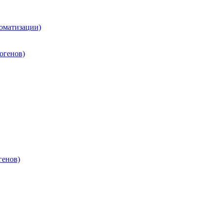
оматизации)
огенов)
генов)