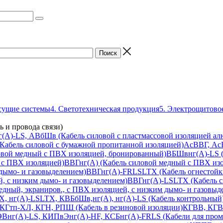
есущие системы
4. Светотехническая продукция
5. Электрощитово
и провода связи)
нг(А)-LS, АВбШв (Кабель силовой с пластмассовой изоляцией а
абель силовой с бумажной пропитанной изоляцией)
АсВВГ, Ас
овой медный с ПВХ изоляцией, бронированный)
ВБШвнг(А)-LS (
 с ПВХ изоляцией)
ВВГнг(А) (Кабель силовой медный с ПВХ изо
 дымо- и газовыделением)
ВВГнг(А)-FRLSLTX (Кабель огнестойкий
, с низким дымо- и газовыделением)
ВВГнг(А)-LSLTX (Кабель си
дный, экраниров., с ПВХ изоляцией, с низким дымо- и газовыд
TX, нг(А)-LSLTX, КВБбШв,нг(А), нг(А)-LS (Кабель контрольный
 КГтп-ХЛ, КГН, РПШ (Кабель в резиновой изоляции)
КГВВ, КГВ
нг(А)-LS, КИПвЭнг(А)-HF, КСБнг(А)-FRLS (Кабели для пром