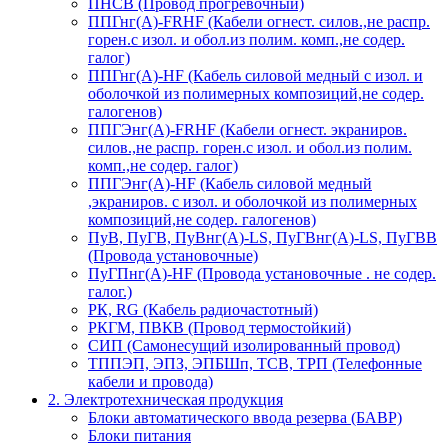
ПНСВ (Провод прогревочный)
ППГнг(А)-FRHF (Кабели огнест. силов.,не распр.
горен.с изол. и обол.из полим. комп.,не содер.
галог)
ППГнг(А)-HF (Кабель силовой медный с изол. и
оболочкой из полимерных композиций,не содер.
галогенов)
ППГЭнг(А)-FRHF (Кабели огнест. экраниров.
силов.,не распр. горен.с изол. и обол.из полим.
комп.,не содер. галог)
ППГЭнг(А)-HF (Кабель силовой медный
,экраниров. с изол. и оболочкой из полимерных
композиций,не содер. галогенов)
ПуВ, ПуГВ, ПуВнг(А)-LS, ПуГВнг(А)-LS, ПуГВВ
(Провода установочные)
ПуГПнг(A)-HF (Провода установочные . не содер.
галог.)
РК, RG (Кабель радиочастотный)
РКГМ, ПВКВ (Провод термостойкий)
СИП (Самонесущий изолированный провод)
ТППЭП, ЭПЗ, ЭПБШп, ТСВ, ТРП (Телефонные
кабели и провода)
2. Электротехническая продукция
Блоки автоматического ввода резерва (БАВР)
Блоки питания