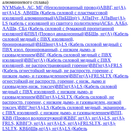
алюминиевого сплава)
NYM
Sale
А, АС, МГ (Неизолированный провод)
АВВГ, нг(А),
нг(А)-LS, АВбШв (Кабель силовой с пластмассовой
изоляцией алюминиевый)
АПвБШп(г), АПвПуг, АПвВнг(А)-
LS (кабель с изоляцией из сшитого полиэтилена)
АСБл, ААБл,
ААШв, СБл (Кабель силовой с бумажной пропитанной
изоляцией)
БПВЛ (Провод авиационный)
ВБШв, нг(А) (Кабель
силовой медный с ПВХ изоляцией,
бронированный)
ВБШвнг(А)-LS (Кабель силовой медный с
ПВХ изол. бронированный, с низким дымо- и
газовыделением)
ВВГ (Кабель силовой медный с ПВХ
изоляцией)
ВВГнг(А) (Кабель силовой медный с ПВХ
изоляцией, не распространяющий горение)
ВВГнг(А)-FRLS
(Кабель огнестойкий медный, не распростр. горение, с
низким дымо- и газовыделением)
ВВГнг(А)-FRLSLTX (Кабель
огнестойкий,не распростр. горение, с низк. дымо и
газовыделен,низк. токсич)
ВВГнг(А)-LS (Кабель силовой
медный с ПВХ изоляцией, с низким дымо- и
газовыделением)
ВВГнг(А)-LSLTX (Кабель силовой, не
распростр. горение, с низким дымо- и газовыделен.,низкой
токсич.)
ВВГЭнг(А)-LS (Кабель силовой медный, экраниров.,
с ПВХ изоляцией, с низким дымо- и газовыделением)
ВПП,
КВВ (Провод водопогружной)
КВВГ, нг(А), нг(А)-LS, нг(А)-
FRLS, КВВГЭ, нг(А), нг(А)-LS, нг(А)-FRLSLTX, нг(А)-
LSLTX, КВБбШв,нг(А), нг(А)-LS (Кабель