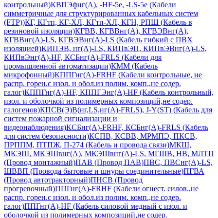
контрольный)
КВПЭфнг(А), -HF-5e, -LS-5е (Кабели
симметричные для структурированных кабельных систем
(FTP))
КГ, КГтп, КГ-ХЛ, КГтп-ХЛ, КГН, РПШ (Кабель в
резиновой изоляции)
КГВВ, КГВВнг(А), КГВЭВнг(А),
КГВВнг(А)-LS, КГВЭВнг(А)-LS (Кабель гибкий с ПВХ
изоляцией)
КИПЭВ, нг(А)-LS, КИПвЭП, КИПвЭВнг(А)-LS,
КИПвЭнг(А)-HF, КСБнг(А)-FRLS (Кабели для
промышленной автоматизации)
КММ (Кабель
микрофонный)
КППГнг(А)-FRHF (Кабели контрольные, не
распр. горен.с изол. и обол.из полим. комп.,не содер.
галог)
КППГнг(А)-HF, КППГЭнг(А)-HF (Кабель контрольный,
изол. и оболочкой из полимерных композиций,не содер.
галогенов)
КПСВ(Э)В(нг,LS,нг(А)-FRLS), J-Y(ST) (Кабель для
систем пожарной сигнализации и
видеонаблюдения)
КСБнг(А)-FRHF, КСБнг(А)-FRLS (Кабель
для систем безопасности)
КСПВ, КСВВ, МРМПЭ, ПКСВ,
ПРППМ, ПТПЖ, П-274 (Кабель и провода связи)
МКШ,
МКЭШ, МКЭШвнг(А), МКЭШвнг(А)-LS, МГШВ, НВ, МЛТП
(Провод монтажный)
ПАВ (Провод ПАВ)
ПВС, ПВСнг(А)-LS,
ШВВП (Провода бытовые и шнуры соединительные)
ПГВА
(Провод автотракторный)
ПНСВ (Провод
прогревочный)
ППГнг(А)-FRHF (Кабели огнест. силов.,не
распр. горен.с изол. и обол.из полим. комп.,не содер.
галог)
ППГнг(А)-HF (Кабель силовой медный с изол. и
оболочкой из полимерных композиций,не содер.