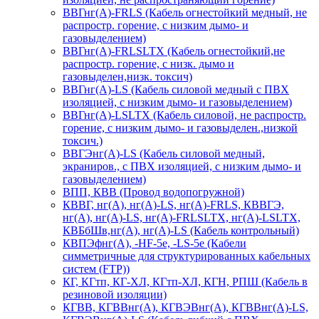
ВВГнг(А)-FRLS (Кабель огнестойкий медный, не
распростр. горение, с низким дымо- и
газовыделением)
ВВГнг(А)-FRLSLTX (Кабель огнестойкий,не
распростр. горение, с низк. дымо и
газовыделен,низк. токсич)
ВВГнг(А)-LS (Кабель силовой медный с ПВХ
изоляцией, с низким дымо- и газовыделением)
ВВГнг(А)-LSLTX (Кабель силовой, не распростр.
горение, с низким дымо- и газовыделен.,низкой
токсич.)
ВВГЭнг(А)-LS (Кабель силовой медный,
экраниров., с ПВХ изоляцией, с низким дымо- и
газовыделением)
ВПП, КВВ (Провод водопогружной)
КВВГ, нг(А), нг(А)-LS, нг(А)-FRLS, КВВГЭ,
нг(А), нг(А)-LS, нг(А)-FRLSLTX, нг(А)-LSLTX,
КВБбШв,нг(А), нг(А)-LS (Кабель контрольный)
КВПЭфнг(А), -HF-5e, -LS-5е (Кабели
симметричные для структурированных кабельных
систем (FTP))
КГ, КГтп, КГ-ХЛ, КГтп-ХЛ, КГН, РПШ (Кабель в
резиновой изоляции)
КГВВ, КГВВнг(А), КГВЭВнг(А), КГВВнг(А)-LS,