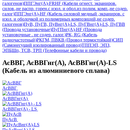
галогенов)
ППГЭнг(А)-FRHF (Кабели огнест. экраниров.
силов.,не распр. горен.с изол. и обол.из полим. комп.,не содер.
галог)
ППГЭнг(А)-HF (Кабель силовой медный ,экраниров. с
изол. и оболочкой из полимерных композиций,не содер.
галогенов)
ПуВ, ПуГВ, ПуВнг(А)-LS, ПуГВнг(А)-LS, ПуГВВ
(Провода установочные)
ПуГПнг(A)-HF (Провода
установочные . не содер. галог.)
РК, RG (Кабель
радиочастотный)
РКГМ, ПВКВ (Провод термостойкий)
СИП
(Самонесущий изолированный провод)
ТППЭП, ЭПЗ,
ЭПБШп, ТСВ, ТРП (Телефонные кабели и провода)
АсВВГ, АсВВГнг(А), АсВВГнг(А)-LS
(Кабель из алюминиевого сплава)
АсВВГ
АсВВГнг(А)
АсВВГнг(А) - LS
ПуАсВ
ПуАсВнг(А)-LS