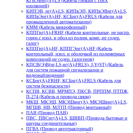
КГВЭВнг(А)-LS (Кабель гибкий с ПВХ
изоляцией)
КИПЭВ, нг(А)-LS, КИПвЭП, КИПвЭВнг(А)-LS,
КИПвЭнг(А)-HF, КСБнг(А)-FRLS (Кабели для
промышленной автоматизации)
КММ (Кабель микрофонный)
КППГнг(А)-FRHF (Кабели контрольные, не распр.
горен.с изол. и обол.из полим. комп.,не содер.
галог)
КППГнг(А)-HF, КППГЭнг(А)-HF (Кабель
контрольный, изол. и оболочкой из полимерных
композиций,не содер. галогенов)
КПСВ(Э)В(нг,LS,нг(А)-FRLS), J-Y(ST) (Кабель
для систем пожарной сигнализации и
видеонаблюдения)
КСБнг(А)-FRHF, КСБнг(А)-FRLS (Кабель для
систем безопасности)
КСПВ, КСВВ, МРМПЭ, ПКСВ, ПРППМ, ПТПЖ,
П-274 (Кабель и провода связи)
МКШ, МКЭШ, МКЭШвнг(А), МКЭШвнг(А)-LS,
МГШВ, НВ, МЛТП (Провод монтажный)
ПАВ (Провод ПАВ)
ПВС, ПВСнг(А)-LS, ШВВП (Провода бытовые и
шнуры соединительные)
ПГВА (Провод автотракторный)