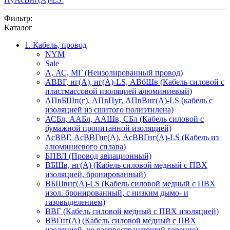
Фильтр:
Каталог
1. Кабель, провод
NYM
Sale
А, АС, МГ (Неизолированный провод)
АВВГ, нг(А), нг(А)-LS, АВбШв (Кабель силовой с
пластмассовой изоляцией алюминиевый)
АПвБШп(г), АПвПуг, АПвВнг(А)-LS (кабель с
изоляцией из сшитого полиэтилена)
АСБл, ААБл, ААШв, СБл (Кабель силовой с
бумажной пропитанной изоляцией)
АсВВГ, АсВВГнг(А), АсВВГнг(А)-LS (Кабель из
алюминиевого сплава)
БПВЛ (Провод авиационный)
ВБШв, нг(А) (Кабель силовой медный с ПВХ
изоляцией, бронированный)
ВБШвнг(А)-LS (Кабель силовой медный с ПВХ
изол. бронированный, с низким дымо- и
газовыделением)
ВВГ (Кабель силовой медный с ПВХ изоляцией)
ВВГнг(А) (Кабель силовой медный с ПВХ
изоляцией, не распространяющий горение)