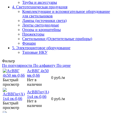
Трубы и аксессуары
4. Светотехническая продукция
Комплектующие и вспомогательное оборудование
для светильников
Лампы (источники света)
Ленты светодиодные
Опоры и кронштейны
Прожекторы
Светильники (Осветительные приборы)
Фонари
5. Электрощитовое оборудование
Типовые НКУ
Фильтр
По популярности
По алфавиту
По цене
АсВВГ 4х50
мк-0,66
0
руб.
/м
Быстрый
Нет в
просмотр
наличии
АсВВГнг(А)
1х4 ок-0,66
0
руб.
/м
Нет в
Быстрый
наличии
просмотр