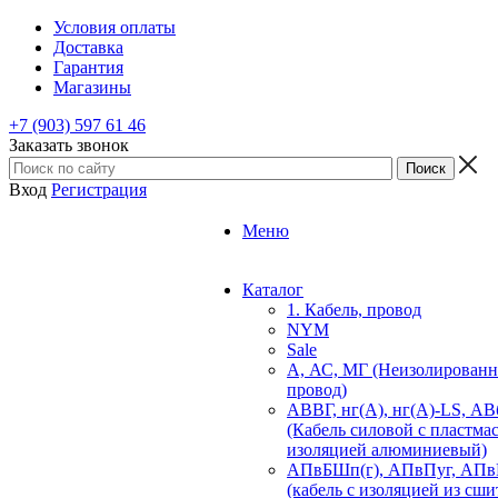
Условия оплаты
Доставка
Гарантия
Магазины
+7 (903) 597 61 46
Заказать звонок
Вход
Регистрация
Меню
Каталог
1. Кабель, провод
NYM
Sale
А, АС, МГ (Неизолирован
провод)
АВВГ, нг(А), нг(А)-LS, А
(Кабель силовой с пластма
изоляцией алюминиевый)
АПвБШп(г), АПвПуг, АПв
(кабель с изоляцией из сши