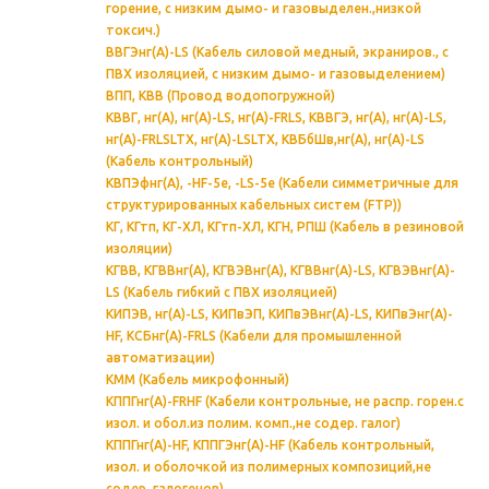
горение, с низким дымо- и газовыделен.,низкой
токсич.)
ВВГЭнг(А)-LS (Кабель силовой медный, экраниров., с
ПВХ изоляцией, с низким дымо- и газовыделением)
ВПП, КВВ (Провод водопогружной)
КВВГ, нг(А), нг(А)-LS, нг(А)-FRLS, КВВГЭ, нг(А), нг(А)-LS,
нг(А)-FRLSLTX, нг(А)-LSLTX, КВБбШв,нг(А), нг(А)-LS
(Кабель контрольный)
КВПЭфнг(А), -HF-5e, -LS-5е (Кабели симметричные для
структурированных кабельных систем (FTP))
КГ, КГтп, КГ-ХЛ, КГтп-ХЛ, КГН, РПШ (Кабель в резиновой
изоляции)
КГВВ, КГВВнг(А), КГВЭВнг(А), КГВВнг(А)-LS, КГВЭВнг(А)-
LS (Кабель гибкий с ПВХ изоляцией)
КИПЭВ, нг(А)-LS, КИПвЭП, КИПвЭВнг(А)-LS, КИПвЭнг(А)-
HF, КСБнг(А)-FRLS (Кабели для промышленной
автоматизации)
КММ (Кабель микрофонный)
КППГнг(А)-FRHF (Кабели контрольные, не распр. горен.с
изол. и обол.из полим. комп.,не содер. галог)
КППГнг(А)-HF, КППГЭнг(А)-HF (Кабель контрольный,
изол. и оболочкой из полимерных композиций,не
содер. галогенов)