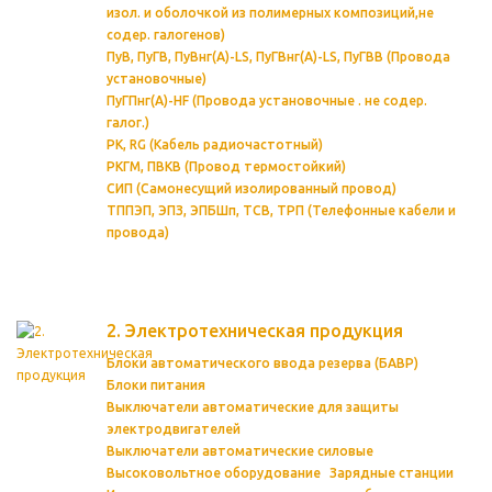
изол. и оболочкой из полимерных композиций,не
содер. галогенов)
ПуВ, ПуГВ, ПуВнг(А)-LS, ПуГВнг(А)-LS, ПуГВВ (Провода
установочные)
ПуГПнг(A)-HF (Провода установочные . не содер.
галог.)
РК, RG (Кабель радиочастотный)
РКГМ, ПВКВ (Провод термостойкий)
СИП (Самонесущий изолированный провод)
ТППЭП, ЭПЗ, ЭПБШп, ТСВ, ТРП (Телефонные кабели и
провода)
2. Электротехническая продукция
Блоки автоматического ввода резерва (БАВР)
Блоки питания
Выключатели автоматические для защиты
электродвигателей
Выключатели автоматические силовые
Высоковольтное оборудование
Зарядные станции