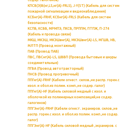
КПСВ(Э)В(нг,LS,нг(А)-FRLS), J-Y(ST) (Кабель для систем
пожарной сигнализации и видеонаблюдения)
КСБнг(А)-FRHF, КСБнг(А)-FRLS (Кабель для систем
безопасности)
КСПВ, КСВВ, МРМПЭ, ПКСВ, ПРППМ, ПТПЖ, П-274
(Кабель и провода связи)
МКШ, МКЭШ, МКЭШвнг(А), МКЭШвнг(А)-LS, МГШВ, НВ,
МЛТП (Провод монтажный)
ПАВ (Провод ПАВ)
ПВС, ПВСнг(А)-LS, ШВВП (Провода бытовые и шнуры
соединительные)
ПГВА (Провод автотракторный)
ПНСВ (Провод прогревочный)
ППГнг(А)-FRHF (Кабели огнест. силов.,не распр. горен.с
изол. и обол.из полим. комп.,не содер. галог)
ППГнг(А)-HF (Кабель силовой медный с изол. и
оболочкой из полимерных композиций,не содер.
галогенов)
ППГЭнг(А)-FRHF (Кабели огнест. экраниров. силов.,не
распр. горен.с изол. и обол.из полим. комп.,не содер.
галог)
ППГЭнг(А)-HF (Кабель силовой медный ,экраниров. с